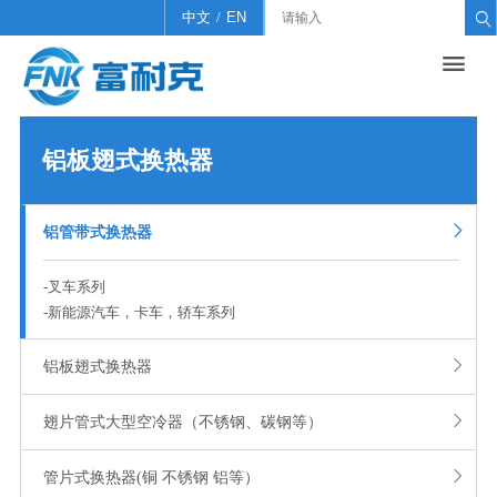
中文
/
EN

产品中心
关于我们
招贤纳士
新闻中心
联系我们

铝管带式换热器
公司简介
招聘信息
公司新闻
联系我们
铝板翅式换热器
企业文化
简历投递
行业新闻
在线留言
铝板翅式换热器
工程能力
翅片管式大型空冷器（不锈钢、碳钢等）

铝管带式换热器
管片式换热器(铜 不锈钢 铝等）
-
叉车系列
-
新能源汽车，卡车，轿车系列

铝板翅式换热器

翅片管式大型空冷器（不锈钢、碳钢等）

管片式换热器(铜 不锈钢 铝等）