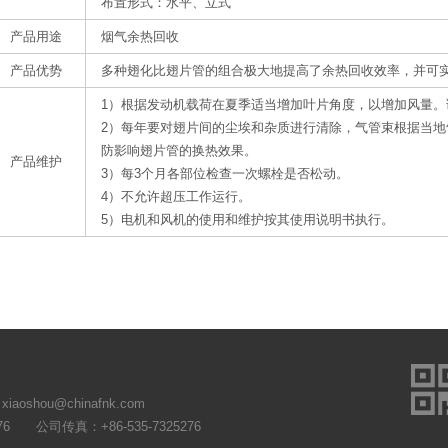
布置形式：水平、立式
产品用途
烟气余热回收
产品优势
多种翅化比翅片管的组合极大地提高了余热回收效率，并可实
1）根据发动机载荷在夏季适当增加叶片角度，以增加风量
2）每年要对翅片间的尘埃和杂质进行清除，气管束根据当
防影响翅片管的换热效果。
产品维护
3）每3个月各部位检查一次螺栓是否松动。
4）不允许超压工作运行。
5）电机和风机的使用和维护按其使用说明书执行
:
xiaoshou@chinafnk.com
76
公司传真：+86-535-7325276