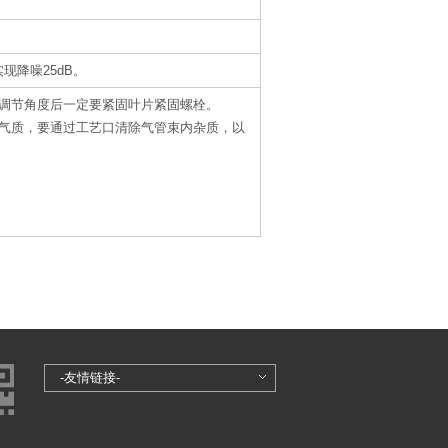
现降噪25dB。
。调节角度后一定要紧固叶片紧固螺栓。
地气质，要通过工艺口清除气管束内杂质，以
。
-友情链接-