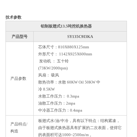
技术参数
铝制板翅式13.5吨挖机换热器
产品型号
SY135C9I3KA
芯体尺寸：810X880X125mm
外形尺寸： 1142X925X600mm
发动机 ： 五十铃
(73KW/2000rpm)
风扇： 吸风
产品参数
散热功率：水散 60KW Oil 50KW 中
冷 8.5KW
水散工作压力： 0.3mpa
油散工作压力：2mpa
中冷器工作压力：0.4mpa
板翅式水/油/中冷，具有以下特点：结构紧凑，
产品特点/
由于板翅式换热器具有扩展的二次表面，使得它
构造
的表面积可达1000~2500m/m 。