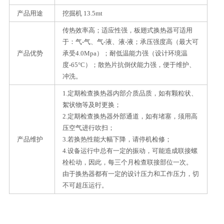
产品用途
挖掘机 13.5mt
传热效率高；适应性强，板翅式换热器可适用
于：气-气、气-液、液-液；承压强度高（最大可
产品优势
承受4.0Mpa）；耐低温能力强（设计环境温
度-65°C）；散热片抗倒伏能力强，便于维护、
冲洗。
1.定期检查换热器内部介质品质，如有颗粒状、
絮状物等及时更换；
2.定期检查换热器外部通道，如有堵塞，须用高
压空气进行吹扫；
产品维护
3.若换热性能大幅下降，请停机检修；
4.设备运行中总有一定的振动，可能造成联接螺
栓松动，因此，每三个月检查联接部位一次。
由于换热器都有一定的设计压力和工作压力，切
不可超压运行。