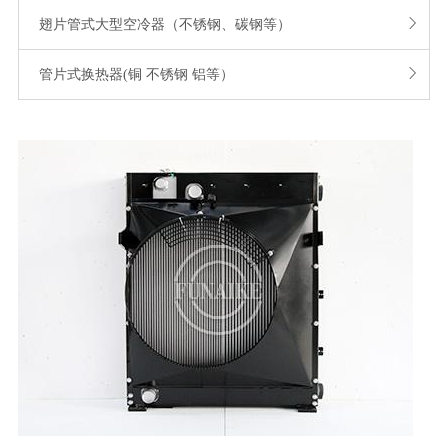

翅片管式大型空冷器（不锈钢、碳钢等）

管片式换热器(铜 不锈钢 铝等）