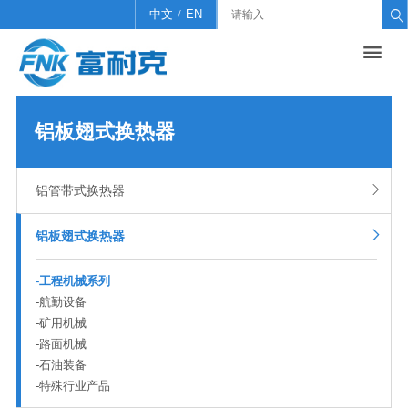
中文
/
EN

产品中心
关于我们
招贤纳士
新闻中心
联系我们

铝管带式换热器
公司简介
招聘信息
公司新闻
联系我们
铝板翅式换热器
企业文化
简历投递
行业新闻
在线留言
铝板翅式换热器
工程能力
翅片管式大型空冷器（不锈钢、碳钢等）

铝管带式换热器
管片式换热器(铜 不锈钢 铝等）

铝板翅式换热器
-
工程机械系列
-
航勤设备
-
矿用机械
-
路面机械
-
石油装备
-
特殊行业产品