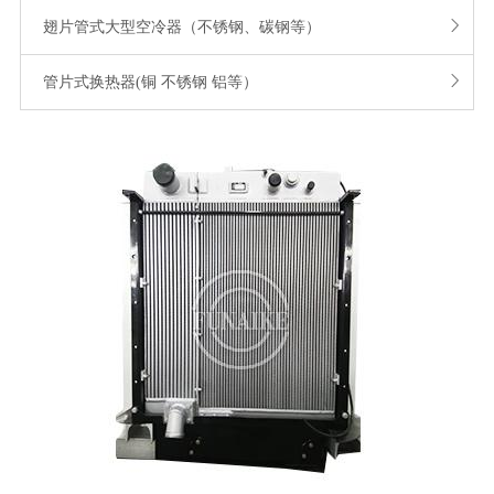

翅片管式大型空冷器（不锈钢、碳钢等）

管片式换热器(铜 不锈钢 铝等）