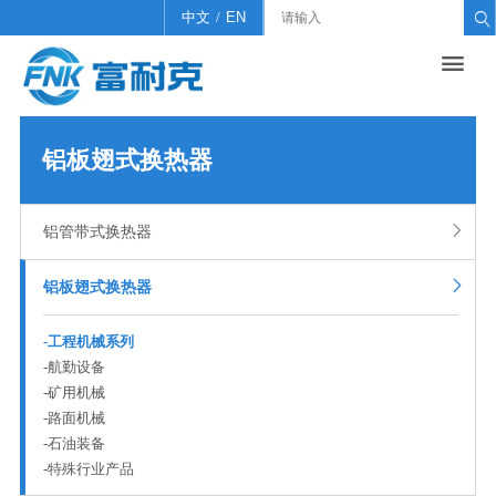
中文
/
EN

产品中心
关于我们
招贤纳士
新闻中心
联系我们

铝管带式换热器
公司简介
招聘信息
公司新闻
联系我们
铝板翅式换热器
企业文化
简历投递
行业新闻
在线留言
铝板翅式换热器
工程能力
翅片管式大型空冷器（不锈钢、碳钢等）

铝管带式换热器
管片式换热器(铜 不锈钢 铝等）

铝板翅式换热器
-
工程机械系列
-
航勤设备
-
矿用机械
-
路面机械
-
石油装备
-
特殊行业产品