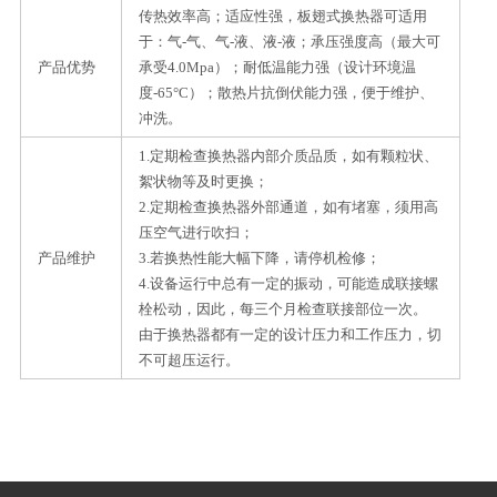
传热效率高；适应性强，板翅式换热器可适用
于：气-气、气-液、液-液；承压强度高（最大可
产品优势
承受4.0Mpa）；耐低温能力强（设计环境温
度-65°C）；散热片抗倒伏能力强，便于维护、
冲洗。
1.定期检查换热器内部介质品质，如有颗粒状、
絮状物等及时更换；
2.定期检查换热器外部通道，如有堵塞，须用高
压空气进行吹扫；
产品维护
3.若换热性能大幅下降，请停机检修；
4.设备运行中总有一定的振动，可能造成联接螺
栓松动，因此，每三个月检查联接部位一次。
由于换热器都有一定的设计压力和工作压力，切
不可超压运行。